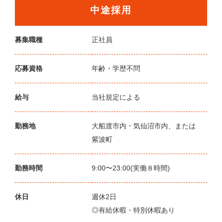
中途採用
募集職種
正社員
応募資格
年齢・学歴不問
給与
当社規定による
勤務地
大船渡市内・気仙沼市内、または
紫波町
勤務時間
9:00〜23:00(実働８時間)
休日
週休2日
◎有給休暇・特別休暇あり